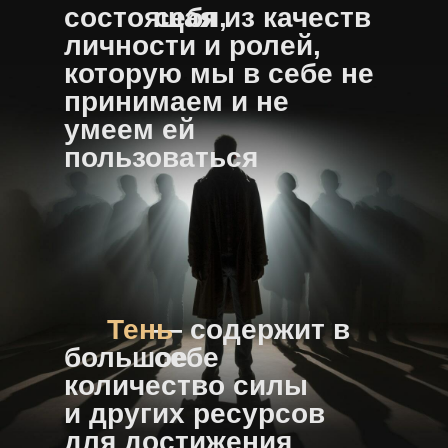
состоящая из качеств
себя,
личности и ролей,
которую мы в себе не
принимаем и не
умеем ей
пользоваться
Тень
— содержит в
большое
себе
количество силы
и других ресурсов
для достижения