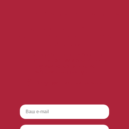
{DATETIME} в {DATETIME3} по Мск
Бесплатный вебинар
«Исцеление внутреннего
ребенка»
Как проработать потребность в
оценке, отвержении и брошенности
другими через раскрытие
заблокированных чувств
Ведущий: Николай Баранов